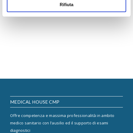
Rifiuta
Per accedere al servizio non è necessaria la
prescrizione medica basta chiamare lo
0332.782.666
dalle
09.00
alle
12.00
e dalle
14.30
alle
19.00
o tramite il
modulo di contatto.
Loading
MEDICAL HOUSE CMP
Offre competenza e massima professionalità in ambito
medico sanitario con l’ausilio ed il supporto di esami
diagnostici