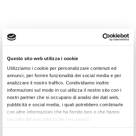
ematocliniche precedenti o esami genetici. Sono poi
valutati lo stile di vita e le abitudini alimentari del
paziente ed accertata l’assenza o la eventuale presenza
di terapie farmacologiche in corso.
La biologa nutrizionista è in grado di valutare
correttamente il fabbisogno energetico e distinguere
tutti i possibili disturbi legati alle reazioni alimentari:
Questo sito web utilizza i cookie
elabora e determina diete di soggetti sani, sia di
Utilizziamo i cookie per personalizzare contenuti ed
soggetti cui è stata diagnosticata una patologia, solo
annunci, per fornire funzionalità dei social media e per
previo accertamento delle condizioni fisio-patologiche
analizzare il nostro traffico. Condividiamo inoltre
effettuate dal medico. Il biologo elabora profili
informazioni sul modo in cui utilizza il nostro sito con i
nutrizionali al fine di proporre al paziente un
nostri partner che si occupano di analisi dei dati web,
miglioramento del proprio “benessere”.
pubblicità e social media, i quali potrebbero combinarle
La biologa nutrizionista per completare la visita si
con altre informazioni che ha fornito loro o che hanno
avvale dell’impendenziometro.
raccolto dal suo utilizzo dei loro servizi.
Selezione